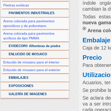
índole orgá
Piedras exóticas
cambian la d
PAVIMENTOS INDUSTRIALES
Todas estas
Arena colorada para pavimentos
nueva gama
epoxídicos y de poliuretano
®
Arena col
Arena colorada para pavimentos
acrílicos de tipo PMMA
Embalaje
EVIDECOR® Alfombras de piedra
Caja de 12 k
ENLUCIDO DE MOSAICO
Precio
Enlucido de mosaico para el interior
Para obtener
Enlucido de mosaico para el exterior
Utilizaci
EMBALAJES
Acuarios, ter
EXPOSICIONES
Se prohibe la
GALERÍA DE IMAGENES
Se aclara de
va a ser int
cada operaci