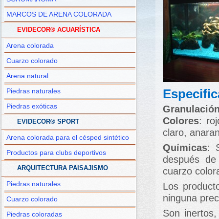
MARCOS DE ARENA COLORADA
EVIDECOR® ACUARÍSTICA
Arena colorada
Cuarzo colorado
Arena natural
Especific
Piedras naturales
Piedras exóticas
Granulació
Colores
: ro
EVIDECOR® SPORT
claro, anaran
Arena colorada para el césped sintético
Químicas
: 
Productos para clubs deportivos
después de 
ARQUITECTURA PAISAJISMO
cuarzo colora
Piedras naturales
Los product
ninguna prec
Cuarzo colorado
Son inertos,
Piedras coloradas